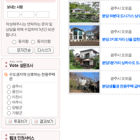
광주시 오포읍
-
-
분당 10분대 도시가스 
작성해주시는 연락처는 문의 및
상담을 위해 수집하며 5년간 보관
광주시 오포읍
합니다.
분당 2키로거리 산을 접
동의함
동의안함
광주시 오포읍
분당5분거리 상하수도 
Q.
수도권지역 선호하는 전원주택
광주시 오포읍
은
광주시
분당생활권 전원주택 급
용인시
이천시
여주시
양평군
가평군