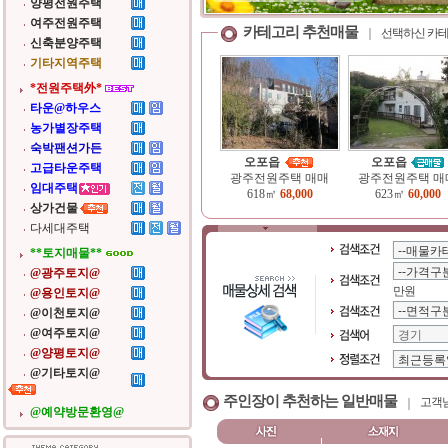
양평전원주택
여주전원주택
카테고리 추천매물
선택하신 카테
신축분양주택
기타지역주택
*전원주택外*
타운@하우스
농가별장주택
숙박팬션가든
오포읍
오포읍
고급타운주택
광주전원주택 매매
광주전원주택 매
임대주택
618㎡
68,000
623㎡
60,000
상가건물
다세대주택
**토지매물**
@광주토지@
만원
@용인토지@
@이천토지@
@여주토지@
@양평토지@
@기타토지@
주인장이 추천하는 일반매물
고객님
@예약방문환영@