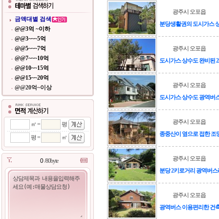
광주시 오포읍
금액대별 검색
분당생활권의 도시가스 
@@3억 ~이하
@@3~~~5억
@@5~~~7억
광주시 오포읍
@@7~~~10억
도시가스 상수도 완비된 
@@10~~15억
@@15~~20억
광주시 오포읍
@@20억~이상
도시가스 상수도 광역버
광주시 오포읍
㎡ =
평
종중산이 옆으로 접한 조
평 =
㎡
광주시 오포읍
/80byte
분당 2키로거리 광역버스
광주시 오포읍
광역버스 이용편리한 건축