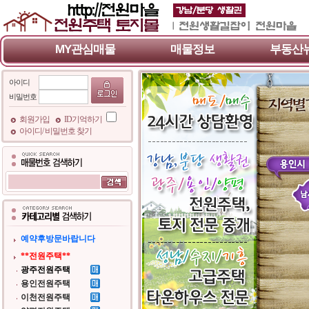
MY관심매물
매물정보
부동산
아이디
비밀번호
회원가입
ID기억하기
아이디/ 비밀번호 찾기
예약후방문바랍니다
**전원주택**
광주전원주택
용인전원주택
이천전원주택