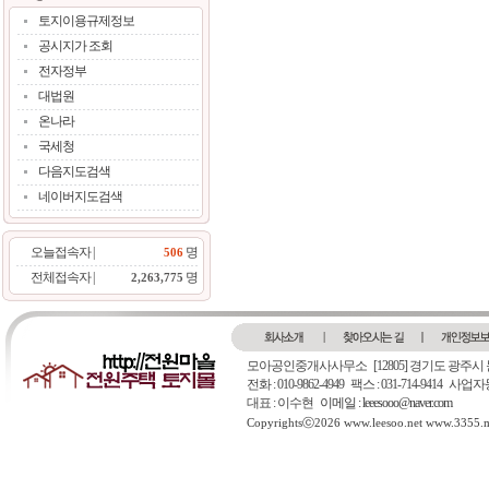
토지이용규제정보
공시지가 조회
전자정부
대법원
온나라
국세청
다음지도검색
네이버지도검색
오늘접속자 |
명
506
전체접속자 |
명
2,263,775
모아공인중개사사무소
[12805] 경기도 광주시
전화 : 010-9862-4949 팩스 : 031-714-9414 
대표 : 이수현
이메일 : leeesooo@naver.com
Copyrightsⓒ2026 www.leesoo.net www.3355.me.