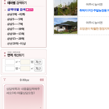
여주시 능서면
금액대별 검색
취락지구안 주말농장용 
@@3억 ~이하
@@3~~~5억
여주시 능서면
@@5~~~7억
조망권이 탁월한 청정지
@@7~~~10억
@@10~~15억
@@15~~20억
@@20억~이상
㎡ =
평
평 =
㎡
/80byte