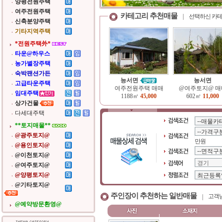
양평전원주택
여주전원주택
카테고리 추천매물
선택하신 카테
신축분양주택
기타지역주택
*전원주택外*
타운@하우스
농가별장주택
숙박팬션가든
능서면
능서면
고급타운주택
여주전원주택 매매
@여주토지@ 매
임대주택
1188㎡
45,000
602㎡
11,000
상가건물
다세대주택
**토지매물**
@광주토지@
만원
@용인토지@
@이천토지@
@여주토지@
@양평토지@
@기타토지@
주인장이 추천하는 일반매물
고객님
@예약방문환영@