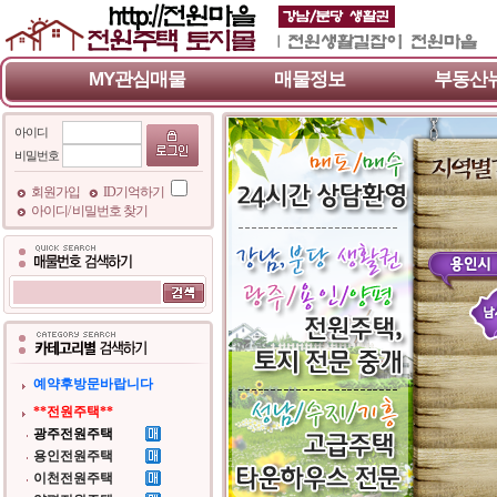
MY관심매물
매물정보
부동산
아이디
비밀번호
회원가입
ID기억하기
아이디/ 비밀번호 찾기
예약후방문바랍니다
**전원주택**
광주전원주택
용인전원주택
이천전원주택