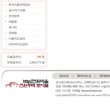
토지이용규제정보
공시지가 조회
전자정부
대법원
온나라
국세청
다음지도검색
네이버지도검색
오늘접속자 |
명
506
전체접속자 |
명
2,263,775
모아공인중개사사무소
[12805] 경기도 광주시
전화 : 010-9862-4949 팩스 : 031-714-9414 
대표 : 이수현
이메일 : leeesooo@naver.com
Copyrightsⓒ2026 www.leesoo.net www.3355.me.