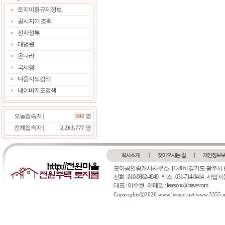
토지이용규제정보
공시지가 조회
전자정부
대법원
온나라
국세청
다음지도검색
네이버지도검색
오늘접속자 |
명
502
전체접속자 |
명
2,263,777
모아공인중개사사무소
[12805] 경기도 광주시
전화 : 010-9862-4949 팩스 : 031-714-9414 
대표 : 이수현
이메일 : leeesooo@naver.com
Copyrightsⓒ2026 www.leesoo.net www.3355.me.