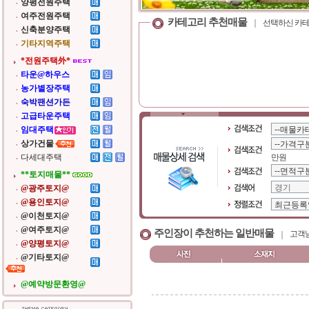
양평전원주택
여주전원주택
카테고리 추천매물
선택하신 카테
신축분양주택
기타지역주택
*전원주택外*
타운@하우스
농가별장주택
숙박팬션가든
고급타운주택
임대주택
상가건물
다세대주택
만원
**토지매물**
@광주토지@
@용인토지@
@이천토지@
@여주토지@
주인장이 추천하는 일반매물
고객님
@양평토지@
@기타토지@
@예약방문환영@