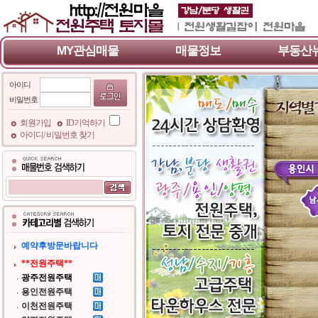
MY관심매물
매물정보
부동산
아이디
비밀번호
회원가입
ID기억하기
아이디/ 비밀번호 찾기
예약후방문바랍니다
**전원주택**
광주전원주택
용인전원주택
이천전원주택