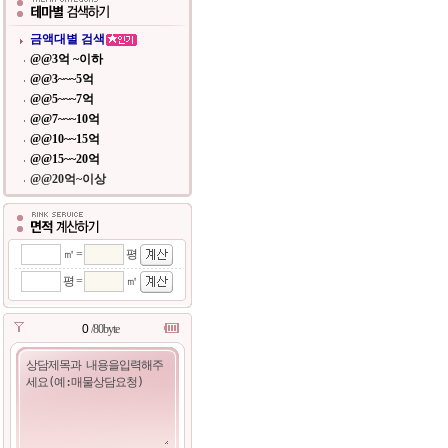
금액대별 검색
@@3억 ~이하
@@3~~~5억
@@5~~~7억
@@7~~~10억
@@10~~15억
@@15~~20억
@@20억~이상
㎡ =
평
평 =
㎡
/80byte