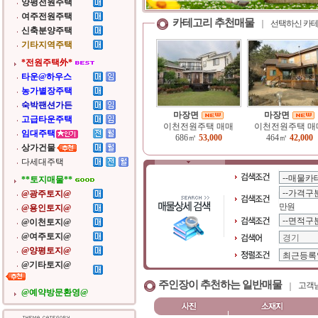
양평전원주택
여주전원주택
카테고리 추천매물
선택하신 카테
신축분양주택
기타지역주택
*전원주택外*
타운@하우스
농가별장주택
숙박팬션가든
마장면
마장면
고급타운주택
이천전원주택 매매
이천전원주택 매
임대주택
686㎡
53,000
464㎡
42,000
상가건물
다세대주택
**토지매물**
@광주토지@
만원
@용인토지@
@이천토지@
@여주토지@
@양평토지@
@기타토지@
주인장이 추천하는 일반매물
고객님
@예약방문환영@