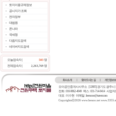
토지이용규제정보
공시지가 조회
전자정부
대법원
온나라
국세청
다음지도검색
네이버지도검색
오늘접속자 |
명
503
전체접속자 |
명
2,263,769
모아공인중개사사무소
[12805] 경기도 광주시
전화 : 010-9862-4949 팩스 : 031-714-9414 
대표 : 이수현
이메일 : leeesooo@naver.com
Copyrightsⓒ2026 www.leesoo.net www.3355.me.