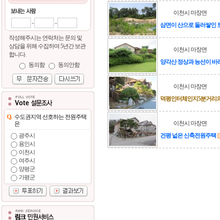
이천시 마장면
-
-
삼면이 산으로 둘러쌓인
작성해주시는 연락처는 문의 및
상담을 위해 수집하며 5년간 보관
이천시 마장면
합니다.
양각산 정상과 능선이 
동의함
동의안함
이천시 마장면
덕평인터체인지5분거리의
Q.
수도권지역 선호하는 전원주택
이천시 마장면
은
광주시
건평 넓은 신축전원주택
용인시
이천시
여주시
양평군
가평군