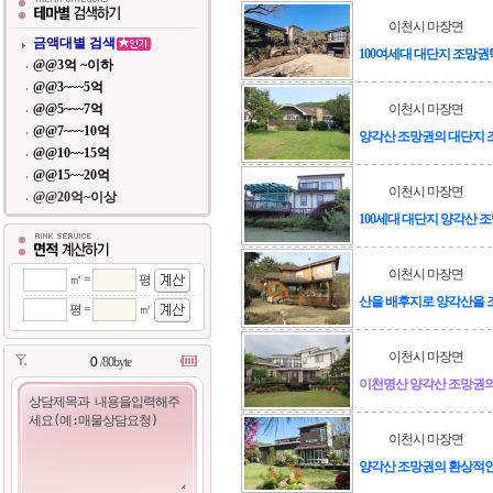
이천시 마장면
금액대별 검색
100여세대 대단지 조망
@@3억 ~이하
@@3~~~5억
@@5~~~7억
이천시 마장면
@@7~~~10억
양각산 조망권의 대단지
@@10~~15억
@@15~~20억
이천시 마장면
@@20억~이상
100세대 대단지 양각산 
이천시 마장면
㎡ =
평
산을 배후지로 양각산을 
평 =
㎡
이천시 마장면
/80byte
이천명산 양각산 조망권의
이천시 마장면
양각산 조망권의 환상적인