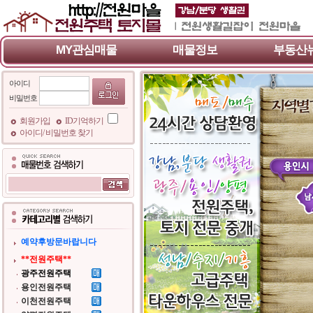
MY관심매물
매물정보
부동산
아이디
비밀번호
회원가입
ID기억하기
아이디/ 비밀번호 찾기
예약후방문바랍니다
**전원주택**
광주전원주택
용인전원주택
이천전원주택