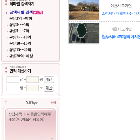
이천시 모가면
금액대별 검색
20여세대가 모여사는 대
@@3억 ~이하
@@3~~~5억
이천시 모가면
@@5~~~7억
답,낚시터 4750평의 가
@@7~~~10억
@@10~~15억
@@15~~20억
@@20억~이상
㎡ =
평
평 =
㎡
/80byte