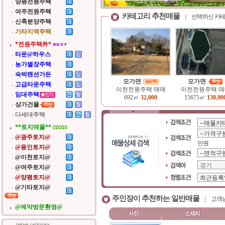
양평전원주택
여주전원주택
카테고리 추천매물
선택하신 카테
신축분양주택
기타지역주택
*전원주택外*
타운@하우스
농가별장주택
숙박팬션가든
모가면
모가면
고급타운주택
이천전원주택 매매
이천전원주택 매
임대주택
692㎡
32,000
15675㎡
130,00
상가건물
다세대주택
**토지매물**
@광주토지@
만원
@용인토지@
@이천토지@
@여주토지@
@양평토지@
@기타토지@
주인장이 추천하는 일반매물
고객님
@예약방문환영@