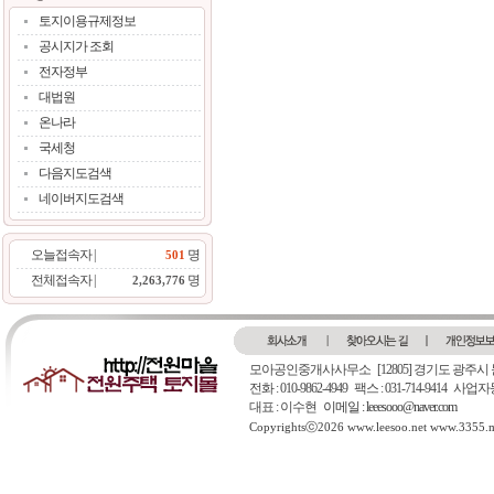
토지이용규제정보
공시지가 조회
전자정부
대법원
온나라
국세청
다음지도검색
네이버지도검색
오늘접속자 |
명
501
전체접속자 |
명
2,263,776
모아공인중개사사무소
[12805] 경기도 광주시
전화 : 010-9862-4949 팩스 : 031-714-9414 
대표 : 이수현
이메일 : leeesooo@naver.com
Copyrightsⓒ2026 www.leesoo.net www.3355.me.