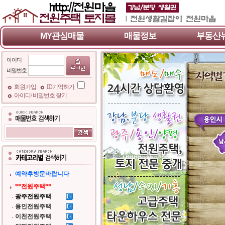
MY관심매물
매물정보
부동산
아이디
비밀번호
회원가입
ID기억하기
아이디/ 비밀번호 찾기
예약후방문바랍니다
**전원주택**
광주전원주택
용인전원주택
이천전원주택